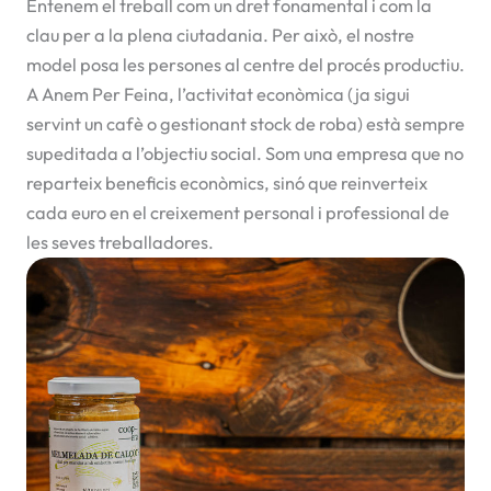
Entenem el treball com un dret fonamental i com la
clau per a la plena ciutadania. Per això, el nostre
model posa les persones al centre del procés productiu.
A Anem Per Feina, l’activitat econòmica (ja sigui
servint un cafè o gestionant stock de roba) està sempre
supeditada a l’objectiu social. Som una empresa que no
reparteix beneficis econòmics, sinó que reinverteix
cada euro en el creixement personal i professional de
les seves treballadores.