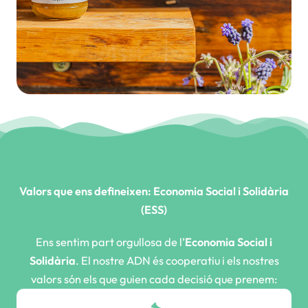
Valors que ens defineixen: Economia Social i Solidària
(ESS)
Ens sentim part orgullosa de l’
Economia Social i
Solidària
. El nostre ADN és cooperatiu i els nostres
valors són els que guien cada decisió que prenem: