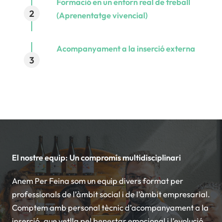
Formació en un entorn real de treball
2
(Aprenentatge vivencial)
Acompanyament a la inserció externa
3
El nostre equip: Un compromís multidisciplinari
Anem Per Feina som un equip divers format per
professionals de l’àmbit social i de l’àmbit empresarial.
Comptem amb personal tècnic d’acompanyament a la
inserció, que vetlla pel benestar emocional i l’evolució