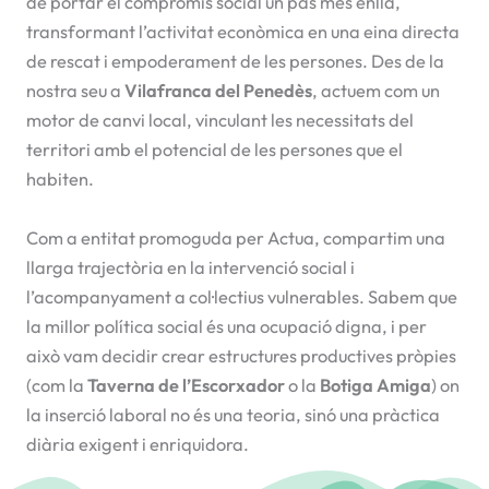
de portar el compromís social un pas més enllà,
transformant l’activitat econòmica en una eina directa
de rescat i empoderament de les persones. Des de la
nostra seu a
Vilafranca del Penedès
, actuem com un
motor de canvi local, vinculant les necessitats del
territori amb el potencial de les persones que el
habiten.
Com a entitat promoguda per Actua, compartim una
llarga trajectòria en la intervenció social i
l’acompanyament a col·lectius vulnerables. Sabem que
la millor política social és una ocupació digna, i per
això vam decidir crear estructures productives pròpies
(com la
Taverna de l’Escorxador
o la
Botiga Amiga
) on
la inserció laboral no és una teoria, sinó una pràctica
diària exigent i enriquidora.