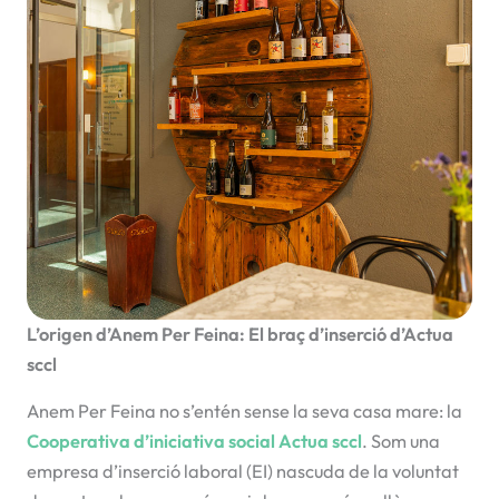
L’origen d’Anem Per Feina: El braç d’inserció d’Actua
sccl
Anem Per Feina no s’entén sense la seva casa mare: la
Cooperativa d’iniciativa social Actua sccl
. Som una
empresa d’inserció laboral (EI) nascuda de la voluntat